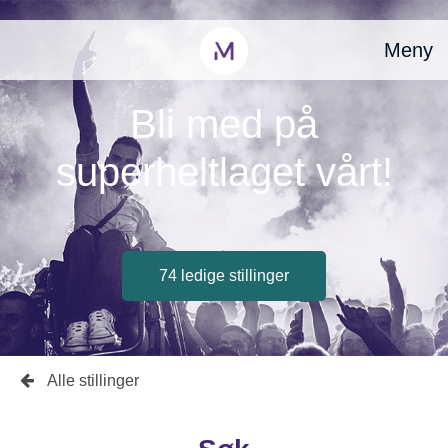
Meny
Bli med på
superheltlaget vårt!
74 ledige stillinger
Alle stillinger